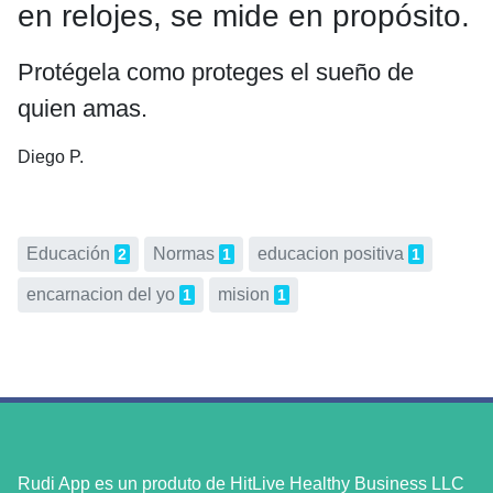
en relojes, se mide en propósito.
Protégela como proteges el sueño de
quien amas.
Diego P.
Educación
Normas
educacion positiva
2
1
1
encarnacion del yo
mision
1
1
Rudi App es un produto de HitLive Healthy Business LLC